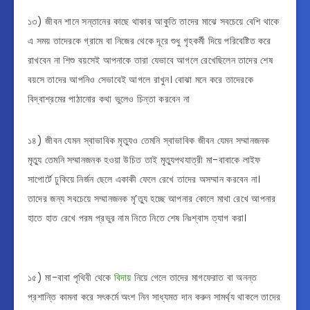
১৩) জীবন শানে সন্তানের কাছে থাকার আকুতি তাদের মাঝে সবচেয়ে বেশি থাকে
এ সময় তাদেরকে গ্রামে বা নিজের থেকে দূরে শুধু গৃহকর্মী দিয়ে পরিবেষ্টিত করে
রাখবেন না শিশু বয়সেই আপনাকে তারা যেভাবে আগলে রেখেছিলেন তাদের শেষ
বয়সে তাদের আপনিও সেভাবেই আগলে রাখুন। বোঝা মনে করে তাদেরকে
বিদ্বাশ্রমের পাঠানোর কথা ভুলেও চিন্তা করবেন না
১৪) জীবন যেমন স্বাভাবিক মৃত্যুও তেমনি স্বাভাবিক জীবন যেমন সম্মানজনক
মৃত্যু তেমনি সম্মানজনক হওয়া উচিত তাই মৃত্যুপথযাত্রী মা-বাবাকে লাইফ
সাপোর্টে ঢুকিয়ে নির্জন ছেলে একাকী ফেলে রেখে তাদের অসম্মান করবেন না।
তাদের জন্য সবচেয়ে সম্মানজনক মৃ’ত্যু হচ্ছে আপনার কোলে মাথা রেখে আপনার
হাতে হাত রেখে পরম প্রভুর নাম নিতে নিতে শেষ নিঃশ্বাস ত্যাগ করা।
১৫) মা-বাবা পৃথিবী থেকে
বিদায়
নিয়ে গেলে তাদের মাগফেরাত বা অনন্ত
প্রশান্তি কামনা করে সৎকর্মে অংশ নিন সাধ্যমত দান করুন সামর্থ্য থাকলে তাদের