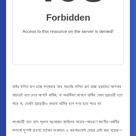
ধর্মের ফলিত রূপ হচ্ছে শুদ্ধাচার আর অধর্মের ফলিত রূপ হচ্ছে দুরাচার। আপনার
আচারই বলে দেবে আপনি ধার্মিক, না অধার্মিক। আসলে ধার্মিক যেমন দুরাচারী হতে
পারে না, তেমনি দুরাচারীও কখনো ধার্মিক বলে গণ্য হতে পারে না।
শুদ্ধাচারী হতে হলে প্রথম প্রয়োজন ব্যক্তির আচার-আচরণে করণীয়-বর্জনীয়
সম্পর্কে সুস্পষ্ট ধারণা। বর্তমান সংকলনে এ ধারণাগুলোই দেয়ার চেষ্টা করা হয়েছে—