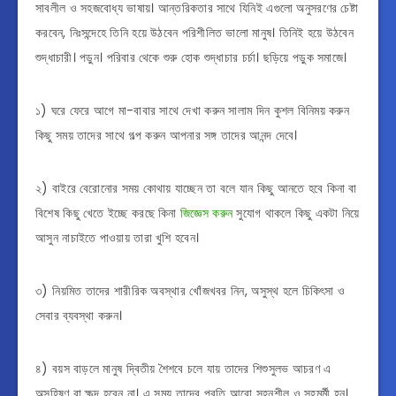
সাবলীল ও সহজবোধ্য ভাষায়। আন্তরিকতার সাথে যিনিই এগুলো অনুসরণের চেষ্টা
করবেন, নিঃসন্দেহে তিনি হয়ে উঠবেন পরিশীলিত ভালো মানুষ। তিনিই হয়ে উঠবেন
শুদ্ধাচারী। পড়ুন। পরিবার থেকে শুরু হোক শুদ্ধাচার চর্চা। ছড়িয়ে পড়ুক সমাজে।
১) ঘরে ফেরে আগে মা-বাবার সাথে দেখা করুন সালাম দিন কুশল বিনিময় করুন
কিছু সময় তাদের সাথে গল্প করুন আপনার সঙ্গ তাদের আনন্দ দেবে।
২) বাইরে বেরোনোর সময় কোথায় যাচ্ছেন তা বলে যান কিছু আনতে হবে কিনা বা
বিশেষ কিছু খেতে ইচ্ছে করছে কিনা
জিজ্ঞেস করুন
সুযোগ থাকলে কিছু একটা নিয়ে
আসুন নাচাইতে পাওয়ায় তারা খুশি হবেন।
৩) ⁣নিয়মিত তাদের শারীরিক অবস্থার খোঁজখবর নিন, অসুস্থ হলে চিকিৎসা ও
সেবার ব্যবস্থা করুন।
৪) বয়স বাড়লে মানুষ দ্বিতীয় শৈশবে চলে যায় তাদের শিশুসুলভ আচরণ এ
অসহিষ্ণু বা ক্ষুব্দ হবেন না। এ সময় তাদের প্রতি আরো সহনশীল ও সহমর্মী হন।