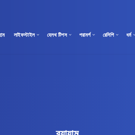
োম
লাইফস্টাইল
হেলথ টিপস
পরামর্শ
রেসিপি
ধর্ম
ব্যায়াম