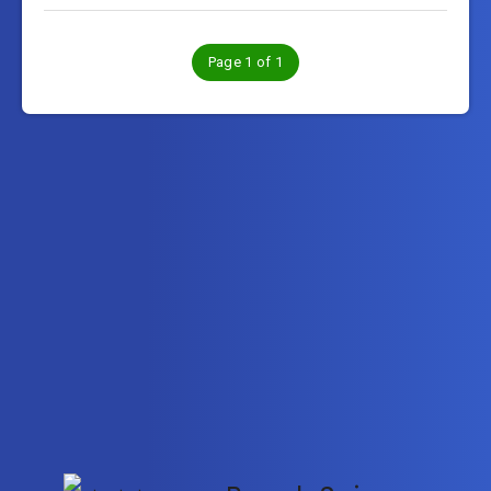
Page 1 of 1
Subscribe to বাংলাসাজ.কম – BanglaSaj.com
Get the latest posts delivered right to your email.