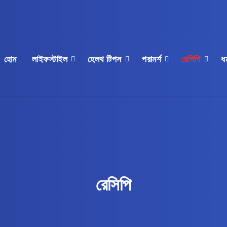
হোম
লাইফস্টাইল
হেলথ টিপস
পরামর্শ
রেসিপি
ধর
রেসিপি