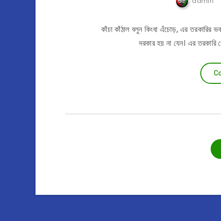
admin
কাঁচা কাঁঠাল বলুন কিংবা এঁচোড়, এর তরকারির
দরকার হয় না যেন। এর তরকারি খে
Co