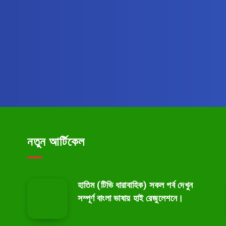
Subscribe to বাংলাসাজ
BanglaSaj.com
Get the latest posts delivere
email.
নতুন আর্টিকেল
হাতিম (টিভি ধারাবাহিক) সকল পর্ব দেখুন
সম্পূর্ণ বাংলা ভাষায় হাই রেজুলেশনে।