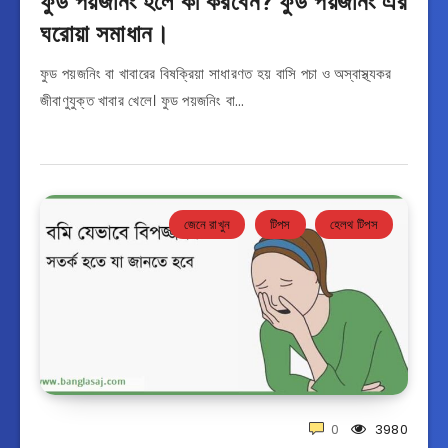
ফুড পয়জনিং হলে কী করবেন? ফুড পয়জনিং এর
ঘরোয়া সমাধান।
ফুড পয়জনিং বা খাবারের বিষক্রিয়া সাধারণত হয় বাসি পচা ও অস্বাস্থ্যকর
জীবাণুযুক্ত খাবার খেলে। ফুড পয়জনিং বা…
জেনে রাখুন
টিপস
হেলথ টিপস
0
3980