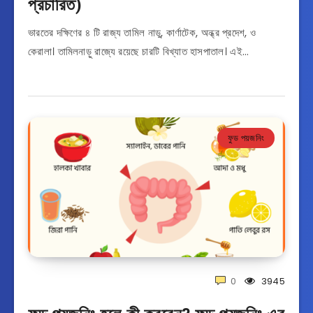
প্রচারিত)
ভারতের দক্ষিণের ৪ টি রাজ্য তামিল নাডু, কার্ণাটেক, অন্ধ্র প্রদেশ, ও
কেরালা। তামিলনাড়ু রাজ্যে রয়েছে চারটি বিখ্যাত হাসপাতাল। এই…
ফুড পয়জনিং
0
3945