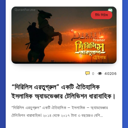
টিভি সিরিজ
0
40206
⁣“দিরিলিস এরতুগ্রুল” একটি ঐতিহাসিক
ইসলামিক অ্যাডভেঞ্চার টেলিভিশন ধারাবাহিক।
“দিরিলিস এরতুগ্রুল” একটি ঐতিহাসিক – ইসলামিক – অ্যাডভেঞ্চার
টেলিভিশন ধারাবাহিক। ২০১৪ থেকে ২০১৭ টানা ৩ বছরেরও বেশি…