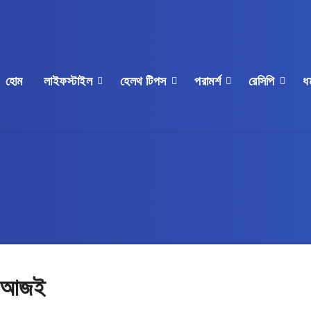
হোম
লাইফস্টাইল
হেলথ টিপস
পরামর্শ
রেসিপি
ধর
োন আজই