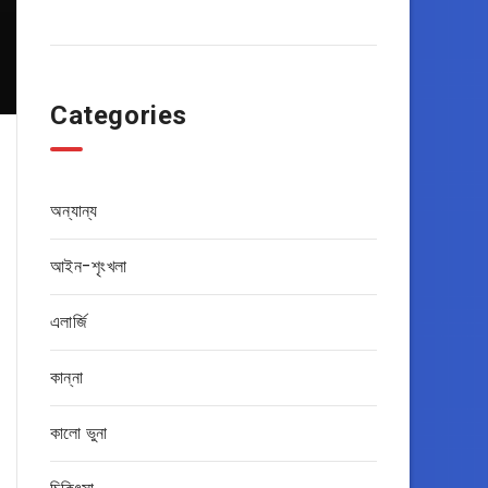
Categories
অন্যান্য
আইন-শৃংখলা
এলার্জি
কান্না
কালো ভুনা