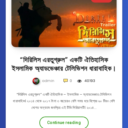
⁣“দিরিলিস এরতুগ্রুল” একটি ঐতিহাসিক
ইসলামিক অ্যাডভেঞ্চার টেলিভিশন ধারাবাহিক।
admin
0
40193
“দিরিলিস এরতুগ্রুল” একটি ঐতিহাসিক – ইসলামিক – অ্যাডভেঞ্চার টেলিভিশন
ধারাবাহিক। ২০১৪ থেকে ২০১৭ টানা ৩ বছরেরও বেশি সময় ধরে বিশ্বের ৬০ টিরও বেশি
দেশের অন্যতম জনপ্রিয় এই টিভি ⁣সিরিয়ালটি। ২০১৪…
Continue reading