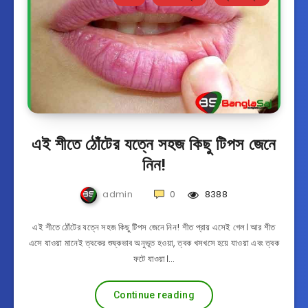
এই শীতে ঠোঁটের যত্নে সহজ কিছু টিপস জেনে
নিন!
admin
0
8388
এই শীতে ঠোঁটের যত্নে সহজ কিছু টিপস জেনে নিন! শীত প্রায় এসেই গেল। আর শীত
এসে যাওয়া মানেই ত্বকের শুষ্কভাব অনুভূত হওয়া, ত্বক খসখসে হয়ে যাওয়া এবং ত্বক
ফটে যাওয়া।…
Continue reading