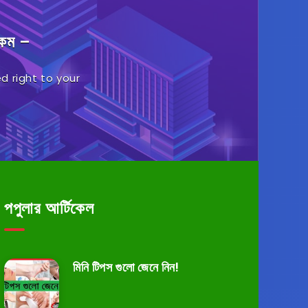
.কম –
d right to your
পপুলার আর্টিকেল
মিনি টিপস গুলো জেনে নিন!