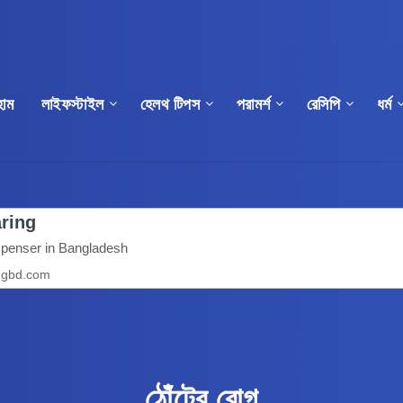
োম
লাইফস্টাইল
হেলথ টিপস
পরামর্শ
রেসিপি
ধর্ম
ঠোঁটের রোগ