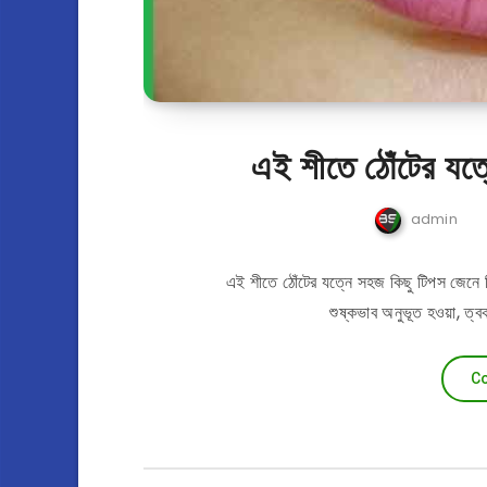
এই শীতে ঠোঁটের যত্
admin
এই শীতে ঠোঁটের যত্নে সহজ কিছু টিপস জেনে
শুষ্কভাব অনুভূত হওয়া, ত্
Co